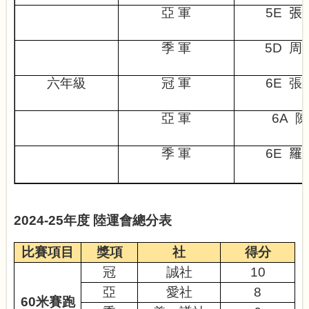
亞 軍
5E
張
季 軍
5D
周
六年級
冠 軍
6E
張
亞
軍
6A
陳
季 軍
6E
羅
2024-25
年度
陸運會總分表
比賽項目
獎項
社
得分
冠
誠社
10
亞
愛社
8
60
米賽跑