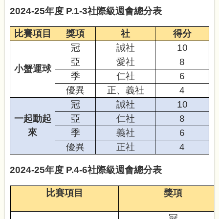
2024-25
年度
P.1-3
社際級週會
總分表
比賽項目
獎項
社
得分
冠
誠社
10
亞
愛社
8
小蟹運球
季
仁
社
6
優異
正、義
社
4
冠
誠
社
10
一起動起
亞
仁
社
8
來
季
義社
6
優異
正社
4
2024-25
年度
P.4-6
社際級週會
總分表
比賽項目
獎項
冠