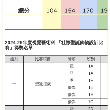
總分
104
154
170
19
2024-25
年度視覺藝術科
「社際聖誕飾物設計比
賽」得獎名單
級別
比賽項目
獎項
班別
冠
1A
亞
1A
季
1F
一
聖誕禮襪
優異
1E
優異
1E
優異
1C
冠
2D