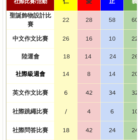
仁
愛
正
義
社際比賽
/
活動
聖誕飾物設計比
22
28
58
60
賽
中文作文比賽
26
16
10
22
陸運會
18
14
24
26
社際級週會
14
8
14
20
英
文作文比賽
6
42
34
32
社際
跳繩
比賽
/
4
6
10
社際問答比賽
18
42
24
24