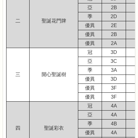
亞
2B
季
2D
二
聖誕花門牌
優異
2E
優異
2B
優異
2A
冠
3D
亞
3C
季
3A
三
開心聖誕樹
優異
3D
優異
3F
優異
3F
冠
4A
亞
4A
季
4B
四
聖誕彩衣
優異
4A