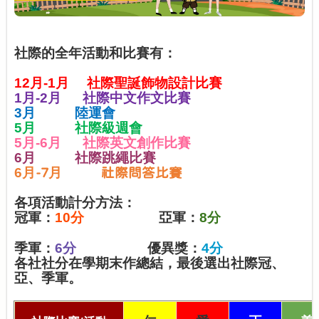
社際的全年活動和比賽有：
12
月
-1
月
社際聖誕飾物設計比賽
1
月
-2
月
社際中文作文比賽
3
月
陸運會
5月 社際級週會
5月-6
月
社際英文創作比賽
6
月
社際跳繩比賽
6
月
月
-7
社際問答比賽
各項活動計分方法：
冠軍：
10
分
亞軍：
8
分
季軍：
6
分
優異獎：
4
分
各社社分在學期末作總結，最後選出社際冠、
亞、季軍。