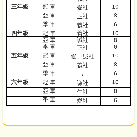
三年級
冠 軍
10
愛社
亞
軍
8
正
社
季 軍
6
義社
四年級
冠 軍
義
社
10
亞 軍
誠
社
8
季 軍
6
正社
五年級
冠 軍
10
愛、
誠
社
亞 軍
8
義
社
季
軍
6
/
六年級
冠 軍
10
謙
社
亞 軍
8
仁社
季 軍
6
愛
社