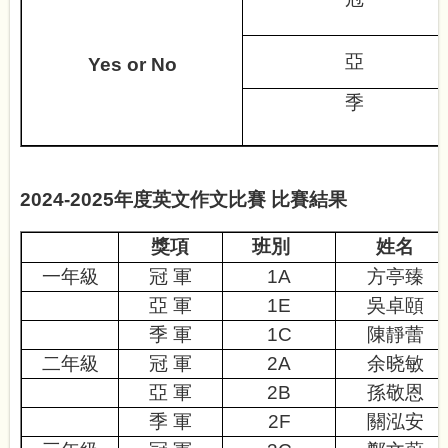
亞
Yes or No
季
2024-2025年度英文作文比賽 比賽結果
獎項
班別
姓名
一年級
冠 軍
1A
方亭臻
亞 軍
1E
吳卓頤
季 軍
1C
陳靜蕾
二年級
冠 軍
2A
余晓敏
亞 軍
2B
孫敬恩
季 軍
2F
關泓安