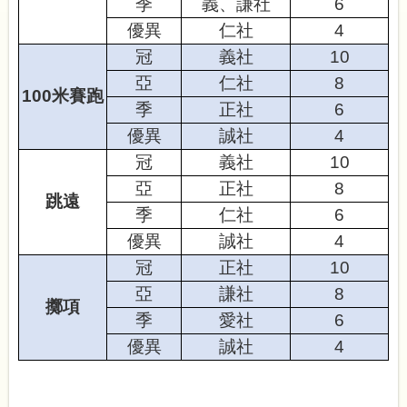
季
義、謙社
6
優異
仁社
4
冠
義
社
10
亞
仁
社
8
100
米賽跑
季
正社
6
優異
誠社
4
冠
義社
10
亞
正社
8
跳遠
季
仁社
6
優異
誠社
4
冠
正社
10
亞
謙
社
8
擲項
季
愛社
6
優異
誠社
4