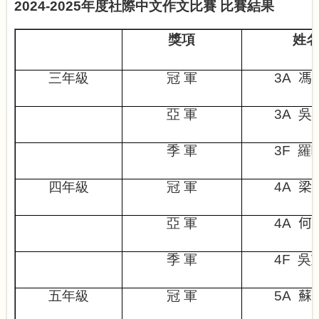
2024-2025年度社際中文作文比賽 比賽結果
獎項
姓
三年級
冠 軍
3A
馮
亞
軍
3A
吳
季 軍
3F
羅
四年級
冠 軍
4A
梁
亞 軍
4A
何
季
軍
4F
吳
五年級
冠 軍
5A
蘇