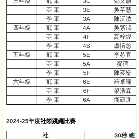
三年級
冠 軍
3C
鄭文蔚
亞 軍
3E
吳芊慧
季 軍
3A
陳沅滺
四年級
冠 軍
4A
吳紫鴻
亞 軍
4F
高梓鏗
季 軍
4B
盧愷悠
五年級
冠 軍
5E
李芯宜
亞 軍
5A
麥瑭
季 軍
5F
陳奕燊
六年級
冠 軍
6E
羅卓曈
亞 軍
6F
梁浩霖
季 軍
6A
衞凱進
2024-25
年度
社際跳繩比賽
社
30秒 總