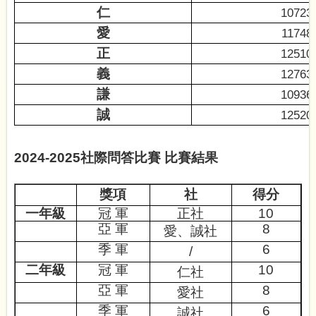
仁
10723
愛
11748
正
12510
義
12763
謙
10936
誠
12520
2024-2025
社際問答比賽
比賽結果
獎項
社
得分
一年級
冠 軍
正
社
10
亞
軍
8
愛、
誠
社
季 軍
6
/
二年級
冠 軍
10
仁社
亞
軍
8
愛社
季 軍
6
誠
社