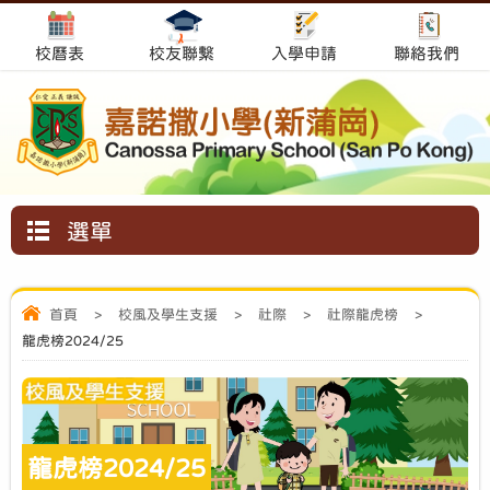
校曆表
校友聯繫
入學申請
聯絡我們
選單
首頁
>
校風及學生支援
>
社際
>
社際龍虎榜
>
龍虎榜2024/25
龍虎榜2024/25