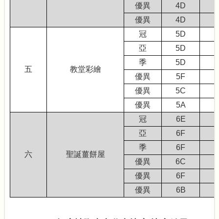
優異
4D
優異
4D
冠
5D
亞
5D
季
5D
五
教堂彩繪
優異
5F
優異
5C
優異
5A
冠
6E
亞
6F
季
6F
六
聖誕薑餅屋
優異
6C
優異
6F
優異
6B