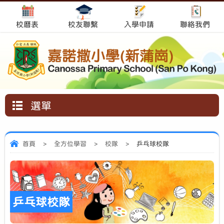
校曆表
校友聯繫
入學申請
聯絡我們
選單
首頁
>
全方位學習
>
校隊
>
乒乓球校隊
乒乓球校隊