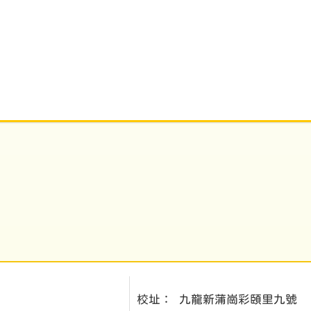
校址：
九龍新蒲崗彩頤里九號