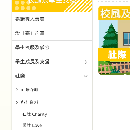
校風及學生支援
嘉諾撒人素質
愛「嘉」約章
學生校服及儀容
社際
學生成長及支援
社際
社際介紹
各社資料
仁社 Charity
愛社 Love