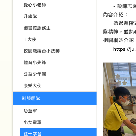
愛心小老師
- 鍛鍊志願
內容介紹：
升旗隊
透過進階式活
圖書館服務生
隊精神，並熱
IT大使
相關網站介紹
https://ju
校園電視台小技師
體育小先鋒
公益少年團
康樂大使
制服團隊
幼童軍
小女童軍
紅十字會