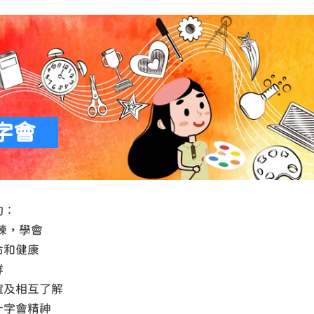
字會
的：
練，學會
命和健康
群
及相互了解
十字會精神