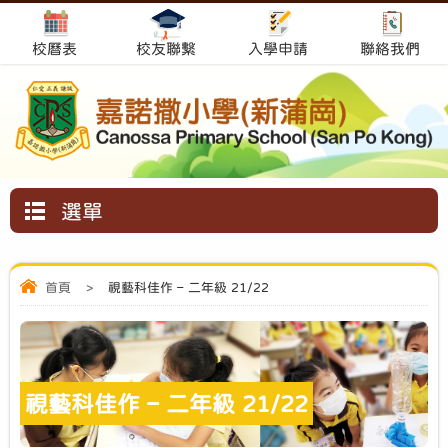
校曆表
校友聯繫
入學申請
聯絡我們
選單
首頁
>
視藝科佳作 – 二年級 21/22
視藝科佳作 – 二年級 21/22